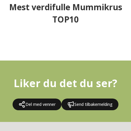
Mest verdifulle Mummikrus
TOP10
Liker du det du ser?
Del med venner
Send tilbakemelding