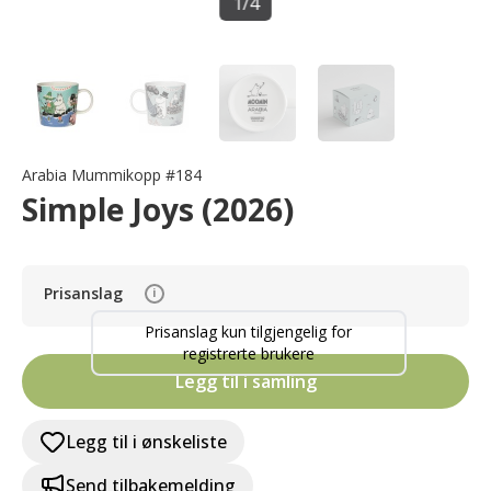
1
/
4
Arabia Mummikopp #184
Simple Joys (2026)
Prisanslag
i
Prisanslag kun tilgjengelig for
registrerte brukere
Legg til i samling
Legg til i ønskeliste
Send tilbakemelding